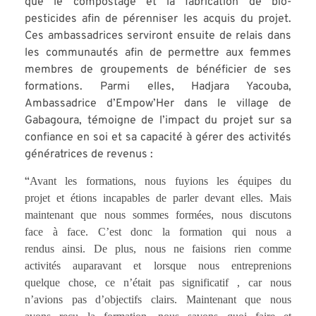
que le compostage et la fabrication de bio-
pesticides afin de pérenniser les acquis du projet.
Ces ambassadrices serviront ensuite de relais dans
les communautés afin de permettre aux femmes
membres de groupements de bénéficier de ses
formations. Parmi elles, Hadjara Yacouba,
Ambassadrice d’Empow’Her dans le village de
Gabagoura, témoigne de l’impact du projet sur sa
confiance en soi et sa capacité à gérer des activités
génératrices de revenus :
Avant les
for
mations, nous fuyions les équipes du
“
projet et étions incapables de parler devant elles. Mais
maintenant que nous sommes formées, nous discutons
face à face. C’est donc la formation qui nous a
rendus
ain
si. De plus, nous ne faisions rien comme
activités auparavant et lorsque nous entreprenions
quelque ch
ose, ce n’était pas significatif , car nous
n’avions pas d
’objectifs clairs. Maintenan
t que nous
avons reçu la fo
rmation, nous savons
quoi faire et