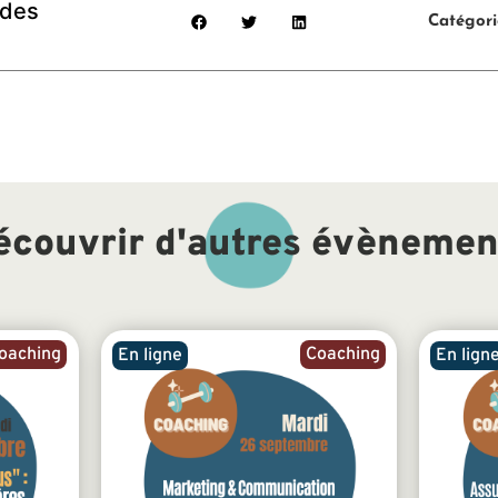
 des
Catégori
écouvrir d'autres évènemen
oaching
Coaching
En ligne
En lign