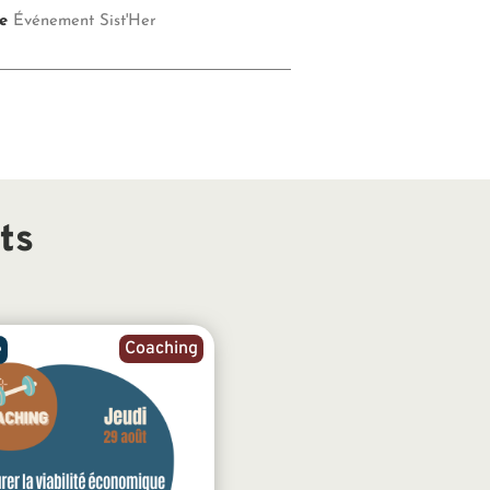
e
Événement Sist'Her
ts
Coaching
e