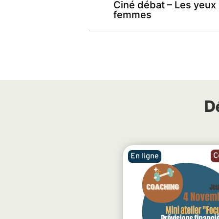
Ciné débat – Les yeux
femmes
D
C
En ligne