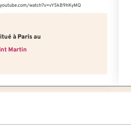
www.youtube.com/watch?v=vYSkB9hKyMQ
itué à
Paris
au
int Martin