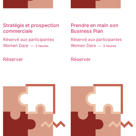
Stratégie et prospection
Prendre en main son
commerciale
Business Plan
Réservé aux participantes
Réservé aux participantes
Women Dare
Women Dare
3 heures
3 heures
Réserver
Réserver