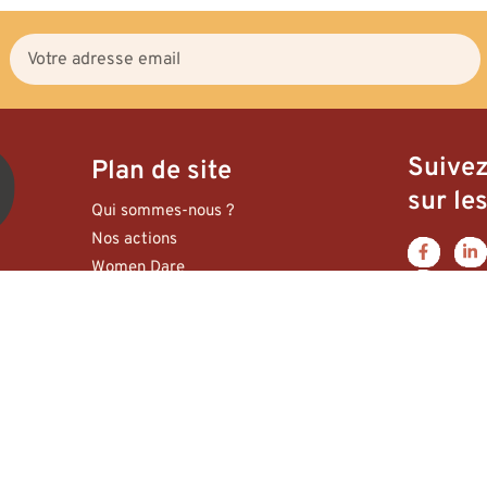
Suive
Plan de site
sur les
Qui sommes-nous ?
Nos actions
Women Dare
Jobs
Appels d’offres
Agir avec nous
Contact
er