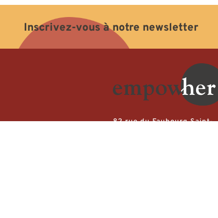
Inscrivez-vous à notre newsletter
82 rue du Faubourg Saint-
Martin
75010
Paris, France
M° : Strasbourg Saint-Denis
© Copyright 2024 – Empow’H