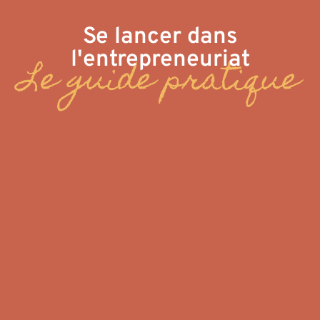
Se lancer dans
l'entrepreneuriat
Le guide pratique