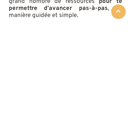
grand nombre de ressources
pour te
permettre d’avancer pas-à-pas
, de
manière guidée et simple.
Tu trouveras aussi des portraits
d’entrepreneures, pour t’inspirer et t’aider
à mieux comprendre l’aventure
entrepreneuriale !
JE TÉLÉCHARGE LE GUIDE
Et, si tu veux aller plus
loin,
Empow’Her peut
également
t’accompagner...