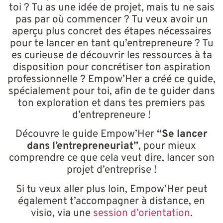
toi ? Tu as une idée de projet, mais tu ne sais
pas par où commencer ? Tu veux avoir un
Nom Cases Hors
aperçu plus concret des étapes nécessaires
pour te lancer en tant qu’entrepreneure ? Tu
es curieuse de découvrir les ressources à ta
disposition pour concrétiser ton aspiration
Prénom et Nom
*
professionnelle ? Empow’Her a créé ce guide,
spécialement pour toi, afin de te guider dans
ton exploration et dans tes premiers pas
E-mail
*
d’entrepreneure !
Découvre le guide Empow’Her
“Se lancer
dans l’entrepreneuriat”
, pour mieux
Région
comprendre ce que cela veut dire, lancer son
projet d’entreprise !
Si tu veux aller plus loin, Empow’Her peut
Genre
également t’accompagner à distance, en
visio, via une
session d’orientation
.