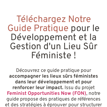
Téléchargez Notre
Guide Pratique
pour le
Développement et la
Nom de votre organisation
*
Gestion d'un Lieu Sûr
Féministe !
E-mail
*
Découvrez ce guide pratique pour
accompagner les lieux sûrs féministes
Pays
*
dans leur développement et pour
renforcer leur impact.
Issu du projet
Feminist Opportunities Now (FON)
, notre
guide propose des pratiques de références
Vous définissez-vous comme un lieu sûr ou votre
organisation gère-t-elle un lieu sûr ?
*
et des stratégies à éprouver pour structurer