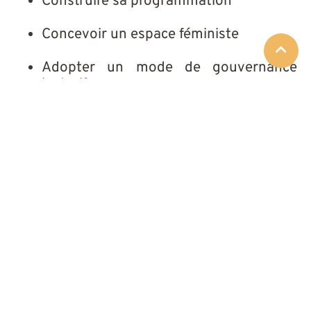
Construire sa programmation
Concevoir un espace féministe
Adopter un mode de gouvernance
inclusif
Travailler sur sa communication
externe
Renforcer l’inclusivité et la sécurité
Accéder à des services et partenariats
Construire son modèle économique et
assurer sa pérennité
Ne manquez pas de tester ce guide pour
transformer votre lieu sûr féministe en un