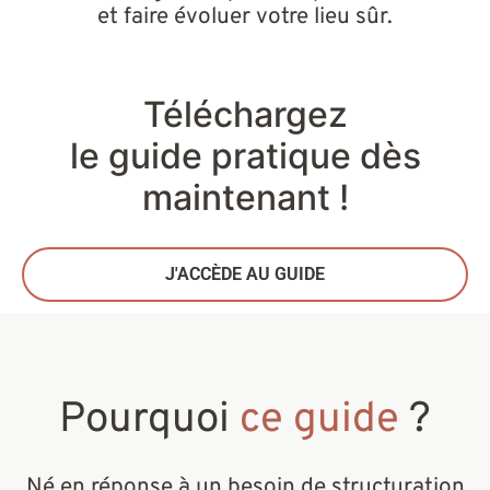
et faire évoluer votre lieu sûr.
Oui
Non
Je ne sais pas
Téléchargez
Je souhaite recevoir des informations des autres
le guide pratique
dès
opportunités du projet FON par Empow’Her
maintenant !
ACCÉDER AU GUIDE
J'ACCÈDE AU GUIDE
Pourquoi
ce guide
?
Né en réponse à un besoin de structuration