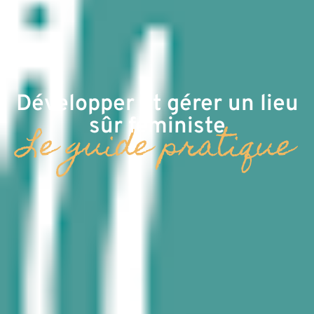
Développer et gérer un lieu
sûr féministe
Le guide pratique