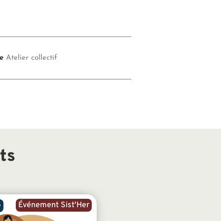
e
Atelier collectif
ts
Événement Sist'Her
e