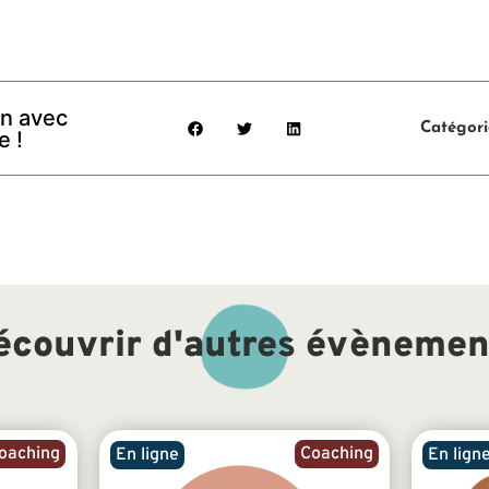
on avec
Catégori
e !
écouvrir d'autres évènemen
oaching
Coaching
En ligne
En lign