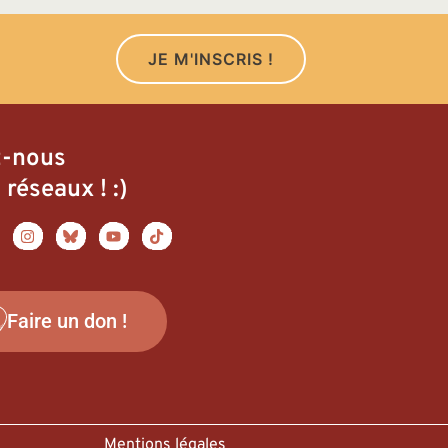
JE M'INSCRIS !
z-nous
 réseaux ! :)
Faire un don !
Mentions légales