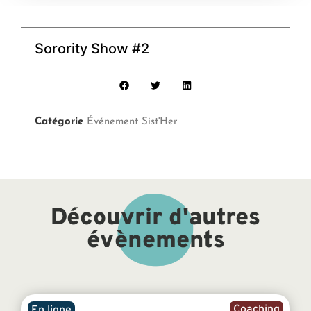
Sorority Show #2
Catégorie
Événement Sist'Her
Découvrir d'autres
évènements
Coaching
En ligne