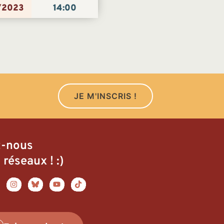
/2023
14:00
JE M'INSCRIS !
z-nous
 réseaux ! :)