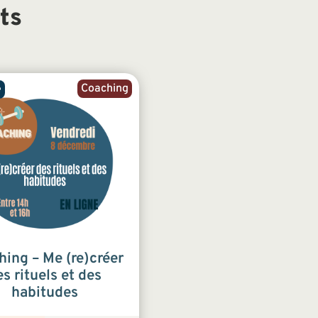
ts
Coaching
e
ing – Me (re)créer
es rituels et des
habitudes