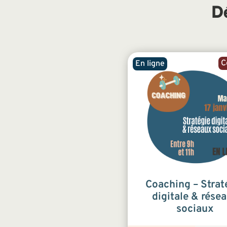
D
C
En ligne
Coaching – Strat
digitale & rése
sociaux