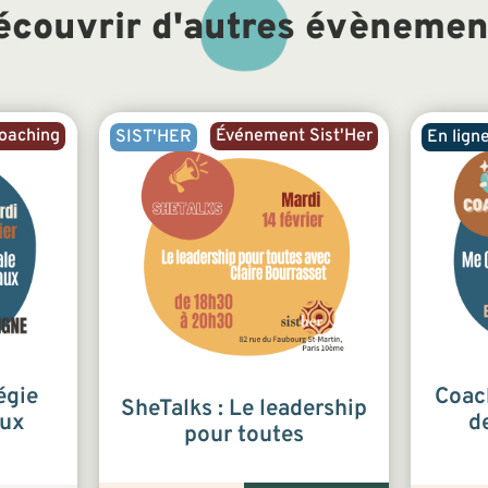
écouvrir d'autres évènemen
oaching
Événement Sist'Her
SIST'HER
En lign
égie
Coach
SheTalks : Le leadership
aux
d
pour toutes