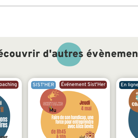
écouvrir d'autres évènemen
oaching
Événement Sist'Her
SIST'HER
En lign