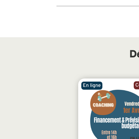
D
C
En ligne