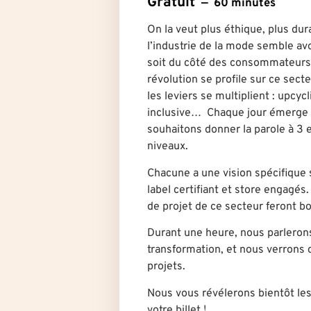
Gratuit
60 minutes
On la veut plus éthique, plus du
l’industrie de la mode semble a
soit du côté des consommateurs,
révolution se profile sur ce sect
les leviers se multiplient : upcycl
inclusive… Chaque jour émerge d
souhaitons donner la parole à 3
niveaux.
Chacune a une vision spécifique s
label certifiant et store engagés.
de projet de ce secteur feront b
Durant une heure, nous parlerons
transformation, et nous verrons q
projets.
Nous vous révélerons bientôt le
votre billet !