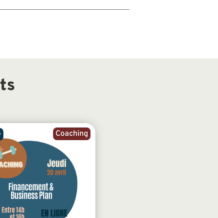
ts
Coaching
e