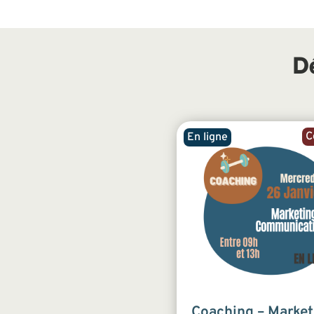
D
C
En ligne
Coaching – Market