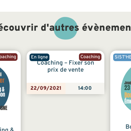
écouvrir d'autres évènemen
oaching
Coaching
En ligne
SIST'H
Coaching – Fixer son
prix de vente
22/09/2021
14:00
B
ing &