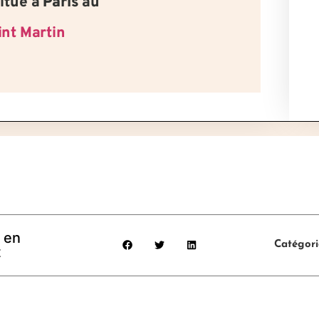
itué à
Paris
au
int Martin
 en
Catégori
t