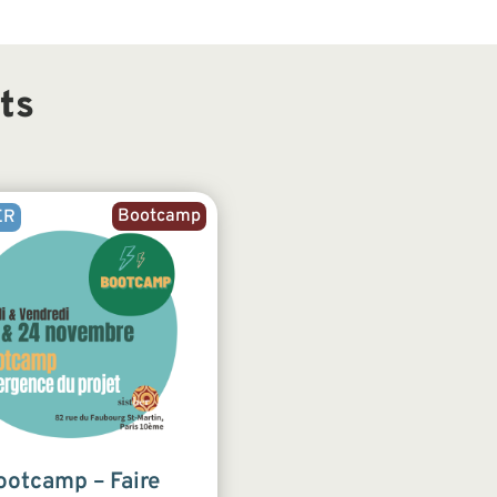
ts
Bootcamp
ER
ootcamp – Faire