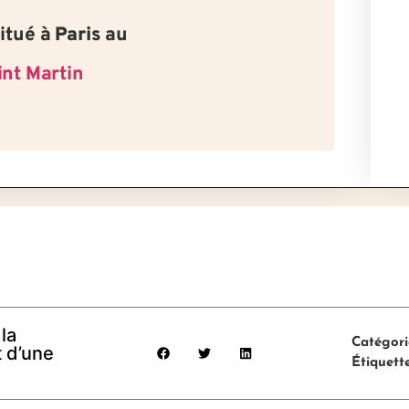
itué à
Paris
au
int Martin
la
Catégori
t d’une
Étiquett