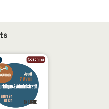
ts
Coaching
e