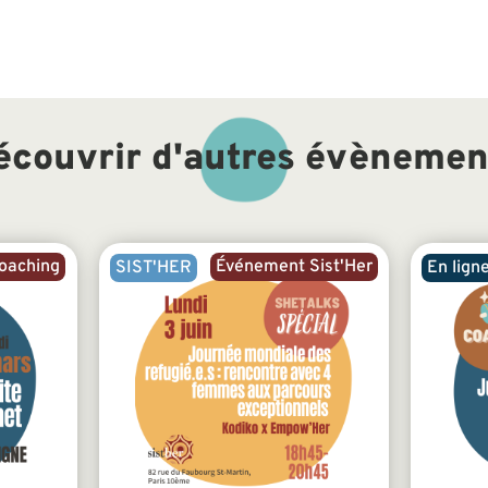
écouvrir d'autres évènemen
oaching
Événement Sist'Her
SIST'HER
En lign