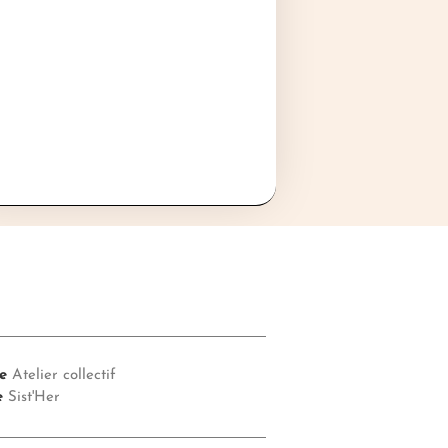
e
Atelier collectif
e
Sist'Her