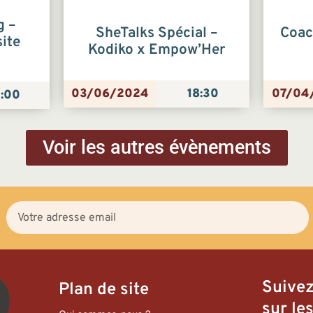
g –
SheTalks Spécial –
Coac
ite
Kodiko x Empow’Her
03/06/2024
18:30
07/04
:00
Voir les autres évènements
Suive
Plan de site
sur les