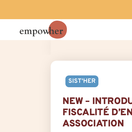
SIST'HER
NEW – INTROD
FISCALITÉ D’E
ASSOCIATION