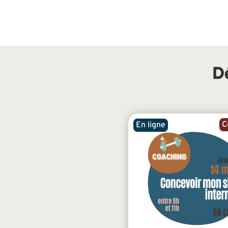
D
C
En ligne