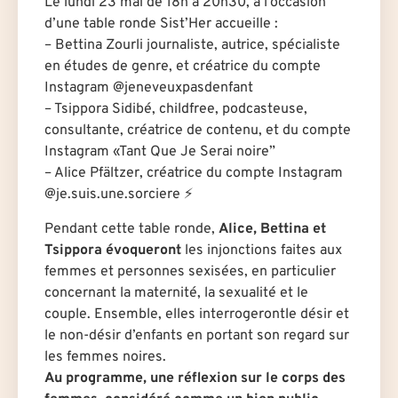
Le lundi 23 mai de 18h à 20h30, à l’occasion
d’une table ronde Sist’Her accueille :
– Bettina Zourli journaliste, autrice, spécialiste
en études de genre, et créatrice du compte
Instagram @jeneveuxpasdenfant
– Tsippora Sidibé, childfree, podcasteuse,
consultante, créatrice de contenu, et du compte
Instagram «Tant Que Je Serai noire”
– Alice Pfältzer, créatrice du compte Instagram
@je.suis.une.sorciere ⚡️
Pendant cette table ronde,
Alice, Bettina et
Tsippora évoqueront
les injonctions faites aux
femmes et personnes sexisées, en particulier
concernant la maternité, la sexualité et le
couple. Ensemble, elles interrogerontle désir et
le non-désir d’enfants en portant son regard sur
les femmes noires.
Au programme, une réflexion sur le corps des