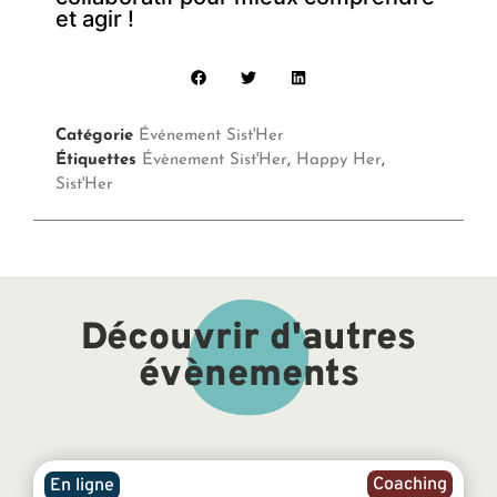
et agir !
Catégorie
Événement Sist'Her
Étiquettes
Évènement Sist'Her
,
Happy Her
,
Sist'Her
Découvrir d'autres
évènements
Coaching
En ligne