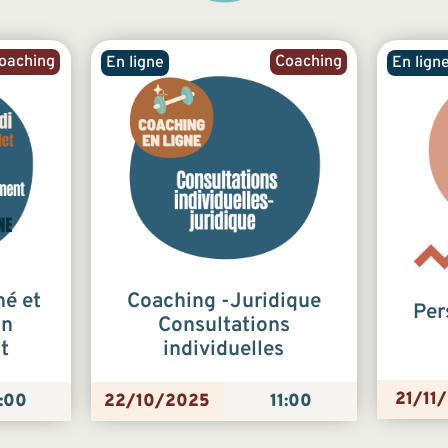
oaching
Coaching
En ligne
En lign
hé et
Coaching -Juridique
Per
on
Consultations
t
individuelles
21/11
:00
22/10/2025
11:00