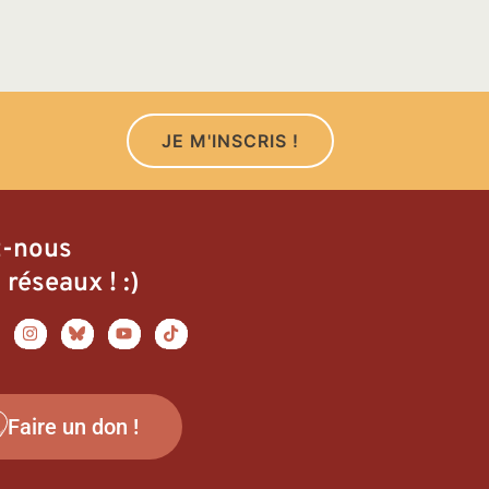
JE M'INSCRIS !
z-nous
 réseaux ! :)
Faire un don !