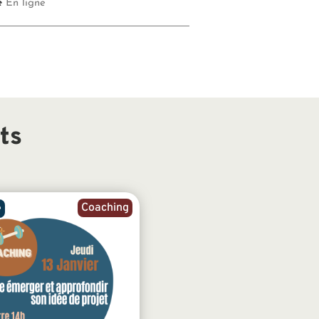
e
En ligne
ts
Coaching
e