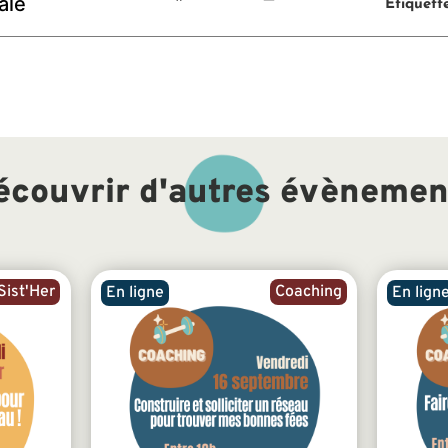
ale
Étiquett
écouvrir d'autres évènemen
ist'Her
Coaching
En ligne
En lign