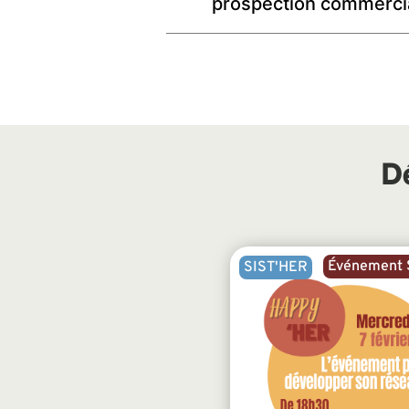
prospection commerci
D
Événement S
SIST'HER