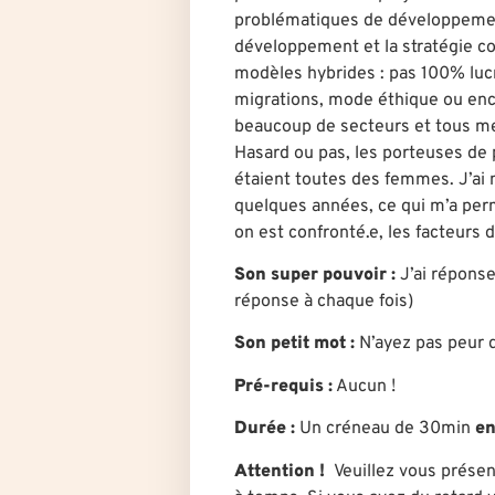
problématiques de développement 
développement et la stratégie co
modèles hybrides : pas 100% lucr
migrations, mode éthique ou enc
beaucoup de secteurs et tous m
Hasard ou pas, les porteuses de 
étaient toutes des femmes. J’ai 
quelques années, ce qui m’a permi
on est confronté.e, les facteurs 
Son super pouvoir :
J’ai réponse
réponse à chaque fois)
Son petit mot :
N’ayez pas peur d
Pré-requis
:
Aucun !
Durée
:
U
n créneau de 30min
en
Attention !
Veuillez vous présen