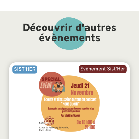
Découvrir d'autres
évènements
Événement Sist'Her
SIST'HER