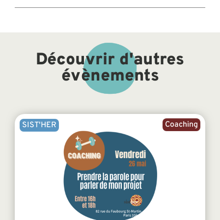
Découvrir d'autres
évènements
Coaching
SIST'HER