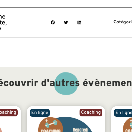
ne
te,
Catégori
e
écouvrir d'autres évènemen
oaching
Coaching
En ligne
En lign