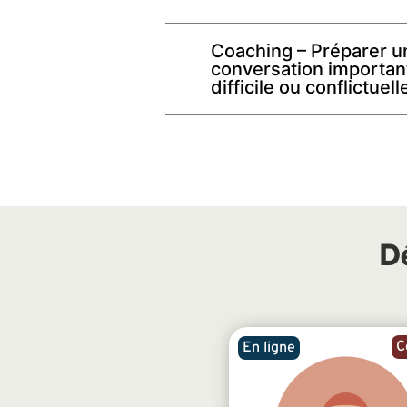
Coaching – Préparer u
conversation importan
difficile ou conflictuell
D
C
En ligne