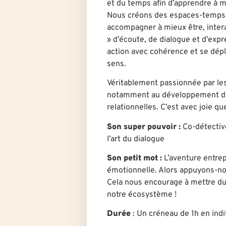
et du temps afin d’apprendre à m
Nous créons des espaces-temps su
accompagner à mieux être, interag
» d’écoute, de dialogue et d’exp
action avec cohérence et se dép
sens.
Véritablement passionnée par le
notamment au développement de
relationnelles. C’est avec joie q
Son super pouvoir :
Co-détectiv
l’art du dialogue
Son petit mot :
L’aventure entrep
émotionnelle. Alors appuyons-nou
Cela nous encourage à mettre du
notre écosystème !
Durée
: U
n créneau de 1h en indi