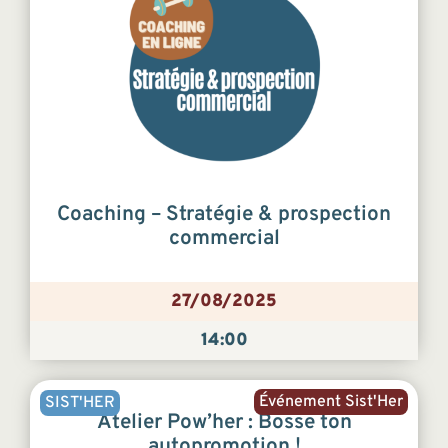
Coaching – Stratégie & prospection
commercial
27/08/2025
14:00
Événement Sist'Her
SIST'HER
Atelier Pow’her : Bosse ton
autopromotion !