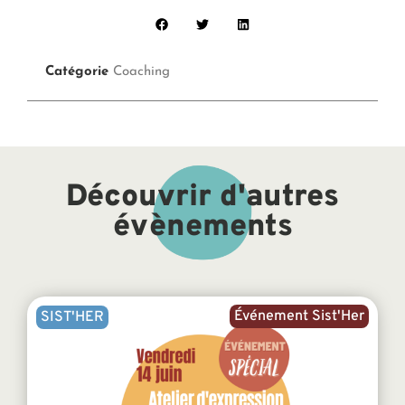
Catégorie
Coaching
Découvrir d'autres
évènements
Événement Sist'Her
SIST'HER