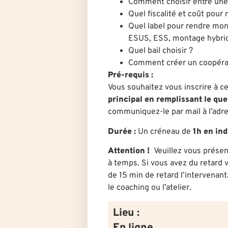
Comment choisir entre une 
Quel fiscalité et coût pour 
Quel label pour rendre mon 
ESUS, ESS, montage hybr
Quel bail choisir ?
Comment créer un coopéra
Pré-requis
:
Vous souhaitez vous inscrire à c
principal en remplissant le que
communiquez-le par mail à l’adr
Durée
:
U
n créneau de
1h en ind
Attention !
Veuillez vous présen
à temps. Si vous avez du retard v
de 15 min de retard l’intervenant
le coaching ou l’atelier.
Lieu :