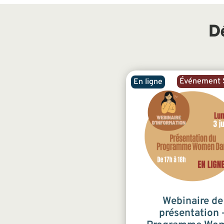
D
Événement S
En ligne
Webinaire de
présentation 