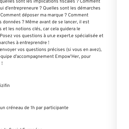
 quelles sont les implications fiscales ? Comment
elui d’entrepreneur·e ? Quelles sont les démarches
e ? Comment déposer ma marque ? Comment
rs données ? Même avant de se lancer, il est
 et les notions clés, car cela guidera le
Posez vos questions à un.e expert.e spécialisé·e et
marches à entreprendre !
 envoyer vos questions précises (si vous en avez),
 l’équipe d’accompagnement Empow’Her, pour
 !
zifin
n créneau de 1h par participante