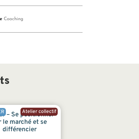
e
Coaching
ts
Atelier collectif
ER
er – Se positionner
r le marché et se
différencier