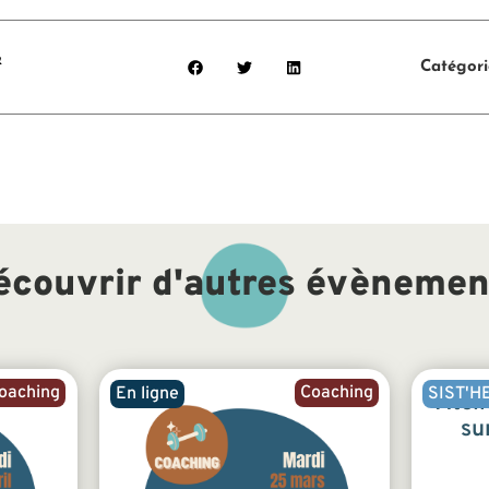
&
Catégori
écouvrir d'autres évènemen
oaching
Coaching
En ligne
SIST'H
Ateli
su