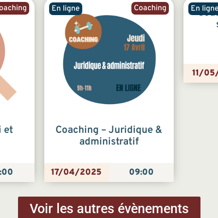
oaching
Coaching
En ligne
En lign
Coac
11/05
 et
Coaching – Juridique &
administratif
:00
17/04/2025
09:00
Voir les autres évènements