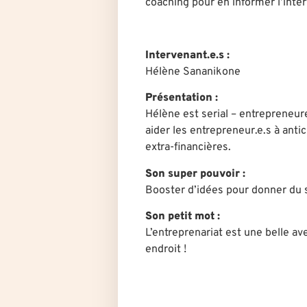
coaching pour en informer l’inter
Intervenant.e.s :
Hélène Sananikone
Présentation :
Hélène est serial – entrepreneur
aider les entrepreneur.e.s à anti
extra-financières.
Son super pouvoir :
Booster d’idées pour donner du s
Son petit mot :
L’entreprenariat est une belle av
endroit !