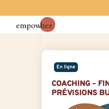
En ligne
COACHING – F
PRÉVISIONS B