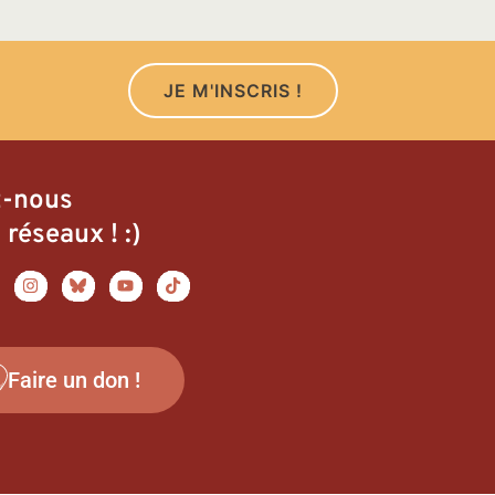
JE M'INSCRIS !
z-nous
 réseaux ! :)
Faire un don !