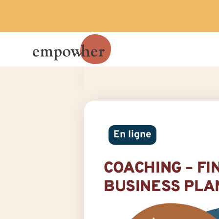
En ligne
COACHING – F
BUSINESS PLA