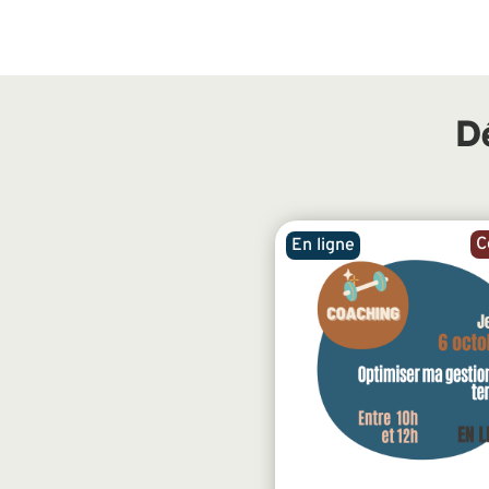
D
C
En ligne