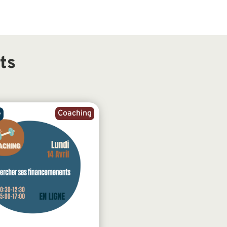
ts
Coaching
e