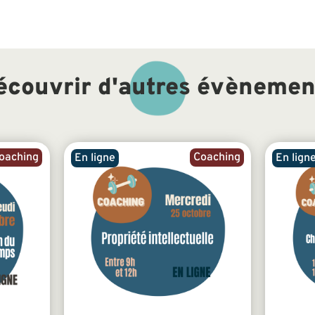
écouvrir d'autres évènemen
oaching
Coaching
En ligne
En lign