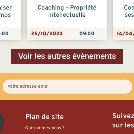
iser
Coaching – Propriété
Coa
emps
intellectuelle
ses
:00
25/10/2023
09:00
14/04
Voir les autres évènements
Suive
Plan de site
sur les
Qui sommes-nous ?