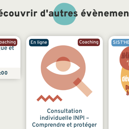
écouvrir d'autres évènemen
oaching
Coaching
En ligne
SIST'H
que et
:00
Consultation
individuelle INPI –
Comprendre et protéger