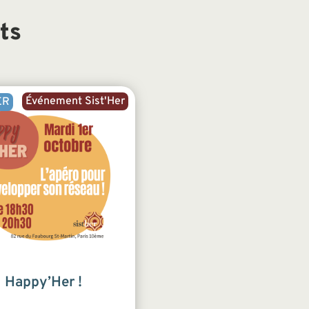
ts
Événement Sist'Her
ER
Happy’Her !