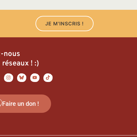
JE M'INSCRIS !
z-nous
 réseaux ! :)
Faire un don !