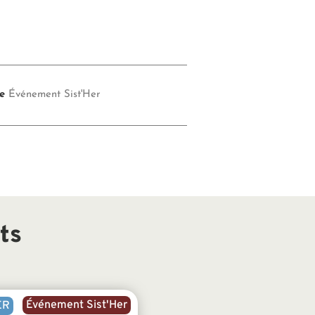
e
Événement Sist'Her
ts
Événement Sist'Her
ER