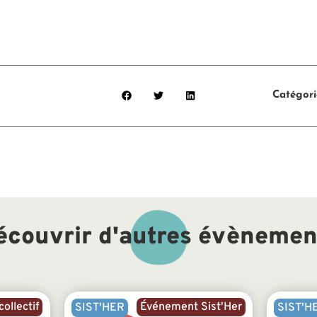
Catégori
écouvrir d'autres évènemen
collectif
Événement Sist'Her
SIST'HER
SIST'H