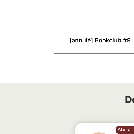
[annulé] Bookclub #9
D
Atelier 