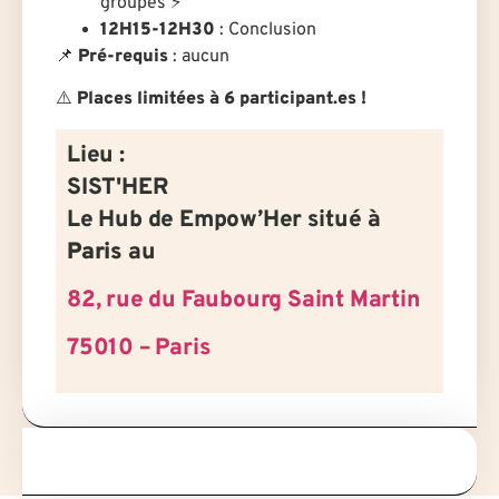
groupes ⚡
12H15-12H30
: Conclusion
📌
Pré-requis
: aucun
⚠️
Places limitées à 6 participant.es !
Lieu :
SIST'HER
Le Hub de Empow’Her situé à
Paris
au
82, rue du Faubourg Saint Martin
75010 – Paris