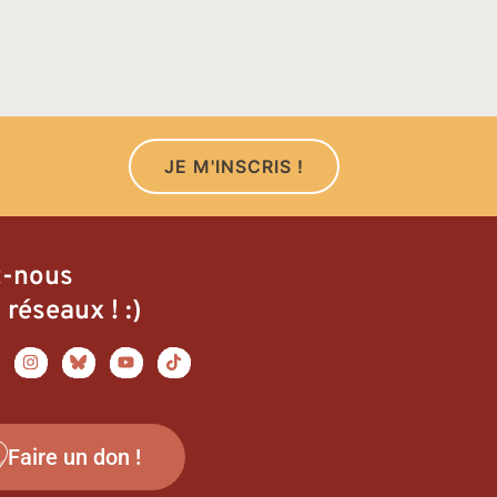
JE M'INSCRIS !
z-nous
 réseaux ! :)
Faire un don !