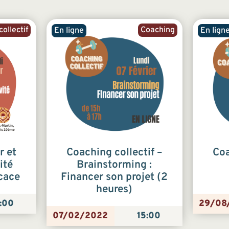
collectif
Coaching
En ligne
En lign
r et
Coaching collectif –
Coa
ité
Brainstorming :
cace
Financer son projet (2
heures)
:00
29/08
07/02/2022
15:00