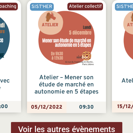
oaching
Atelier collectif
SIST'HER
SIST'H
Atelier – Mener son
avec
Atel
étude de marché en
e
autonomie en 5 étapes
:00
15/12
05/12/2022
09:30
Voir les autres évènements