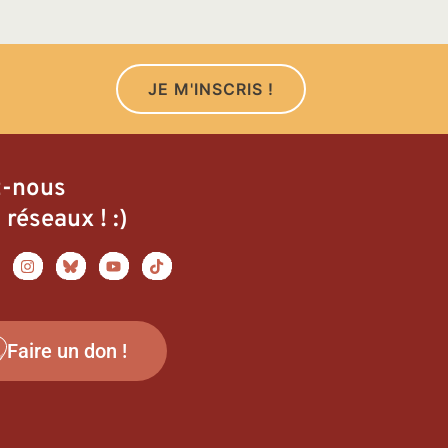
JE M'INSCRIS !
z-nous
 réseaux ! :)
Faire un don !