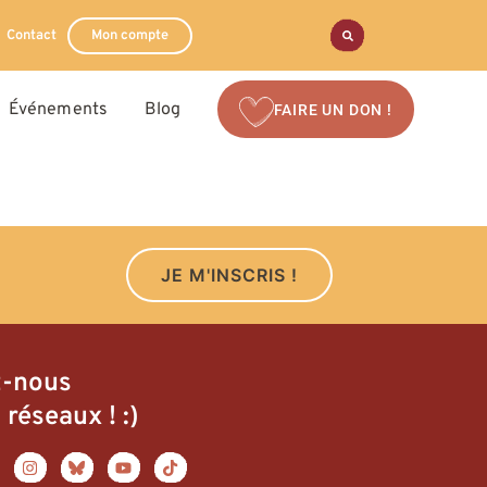
Contact
Mon compte
Événements
Blog
FAIRE UN DON !
JE M'INSCRIS !
z-nous
 réseaux ! :)