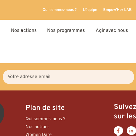
Qui sommes-nous ?
L’équipe
Empow’Her LAB
Nos actions
Nos programmes
Agir avec nous
Suive
Plan de site
sur les
Qui sommes-nous ?
Nos actions
Women Dare