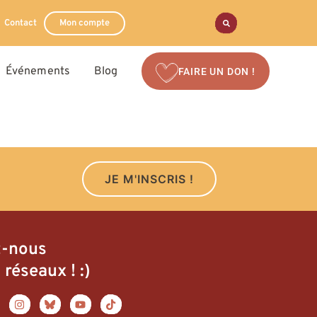
Contact
Mon compte
Événements
Blog
FAIRE UN DON !
JE M'INSCRIS !
z-nous
 réseaux ! :)