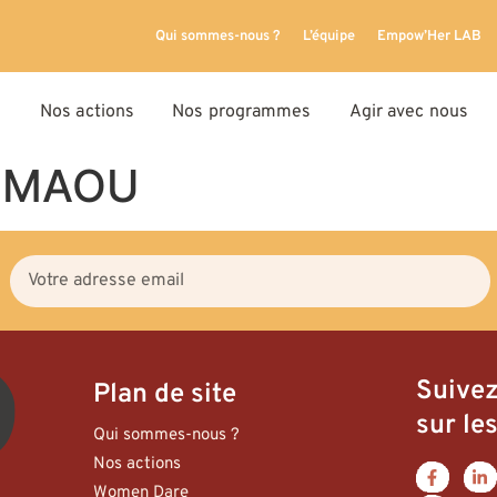
Qui sommes-nous ?
L’équipe
Empow’Her LAB
Nos actions
Nos programmes
Agir avec nous
NOMAOU
Suive
Plan de site
sur les
Qui sommes-nous ?
Nos actions
Women Dare