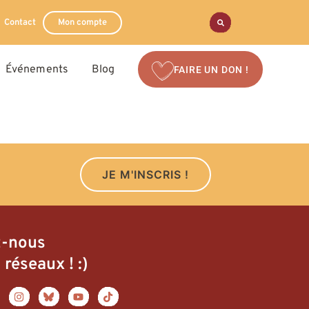
Contact
Mon compte
Événements
Blog
FAIRE UN DON !
JE M'INSCRIS !
z-nous
 réseaux ! :)