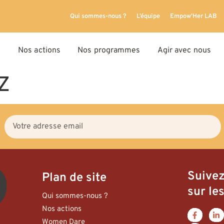
Qui sommes-nous ?
L’équipe
Empow’Her LAB
Nos actions
Nos programmes
Agir avec nous
Z
Suive
Plan de site
sur les
Qui sommes-nous ?
Nos actions
Women Dare