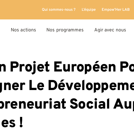
Qui sommes-nous ?
L’équipe
Empow’Her LAB
Nos actions
Nos programmes
Agir avec nous
n Projet Européen P
ner Le Développem
preneuriat Social Au
es !