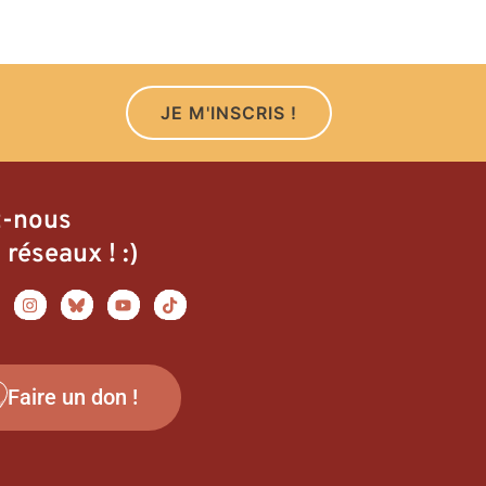
JE M'INSCRIS !
z-nous
 réseaux ! :)
Faire un don !