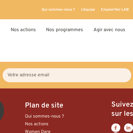
Qui sommes-nous ?
L’équipe
Empow’Her LAB
Nos actions
Nos programmes
Agir avec nous
Suive
Plan de site
sur les
Qui sommes-nous ?
Nos actions
Women Dare