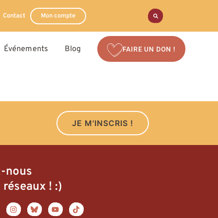
Contact
Mon compte
Événements
Blog
FAIRE UN DON !
JE M'INSCRIS !
z-nous
 réseaux ! :)