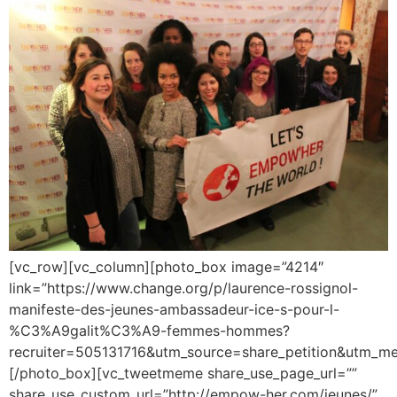
[vc_row][vc_column][photo_box image=”4214″
link=”https://www.change.org/p/laurence-rossignol-
manifeste-des-jeunes-ambassadeur-ice-s-pour-l-
%C3%A9galit%C3%A9-femmes-hommes?
recruiter=505131716&utm_source=share_petition&utm_me
[/photo_box][vc_tweetmeme share_use_page_url=””
share_use_custom_url=”http://empow-her.com/jeunes/”