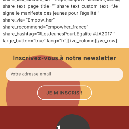
share_text_page_title=”” share_text_custom_text=”Je
signe le manifeste des jeunes pour l’égalité ”
share_via=”Empow_her”
share_recommend=”empowher_france”
share_hashtag=”#LesJeunesPourLEgalite #JA2017 ”
large_button=”true” lang=”fr”][/vc_column][/vc_row]
Inscrivez-vous à notre newsletter
JE M'INSCRIS !