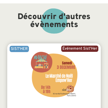
Découvrir d'autres
évènements
Événement Sist'Her
SIST'HER