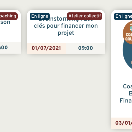
oaching
Atelier collectif
En ligne
En lign
Brainstorming : Les
 son
clés pour financer mon
projet
:00
01/07/2021
09:00
Coa
B
Fina
03/01