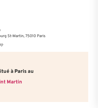
e
ourg St-Martin, 75010 Paris
💛
itué à
Paris
au
int Martin