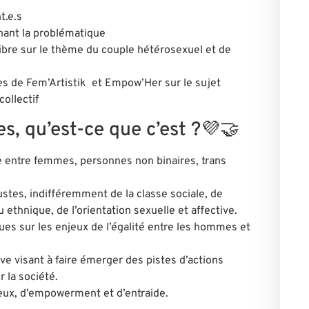
t.e.s
nant la problématique
libre sur le thème du couple hétérosexuel et de
s de Fem’Artistik et Empow’Her sur le sujet
collectif
s, qu’est-ce que c’est ?💜🤝
e
entre femmes,
personnes non binaires, trans
oustes
,
indifféremment de la classe sociale, de
 ethnique, de l’orientation sexuelle et affective.
ques
sur les enjeux de l’égalité entre les hommes et
tive visant à faire émerger des
pistes d’actions
r la société.
eux
,
d’empowerment et d’entraide.