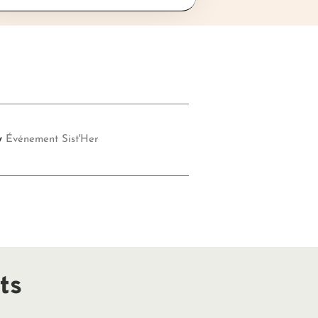
y
Événement Sist'Her
ts