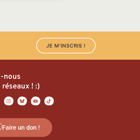
JE M'INSCRIS !
z-nous
 réseaux ! :)
Faire un don !