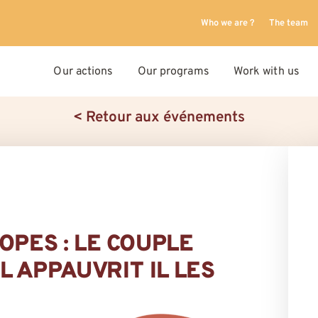
Who we are ?
The team
Our actions
Our programs
Work with us
< Retour aux événements
OPES : LE COUPLE
 APPAUVRIT IL LES