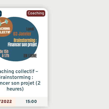
Coaching
e
ching collectif –
rainstorming :
ncer son projet (2
heures)
/2022
15:00