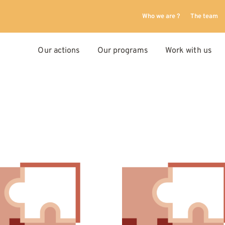
Who we are ?
The team
Our actions
Our programs
Work with us