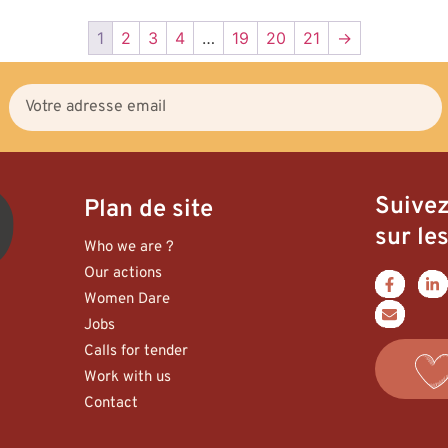
1
2
3
4
…
19
20
21
→
Suive
Plan de site
sur les
Who we are ?
Our actions
Women Dare
Jobs
Calls for tender
Work with us
Contact