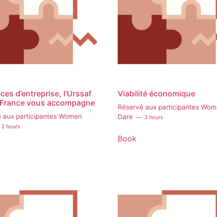
ces d’entreprise, l’Urssaf
Viabilité économique
-France vous accompagne
Réservé aux participantes Wo
 aux participantes Women
Dare
3 hours
2 hours
Book