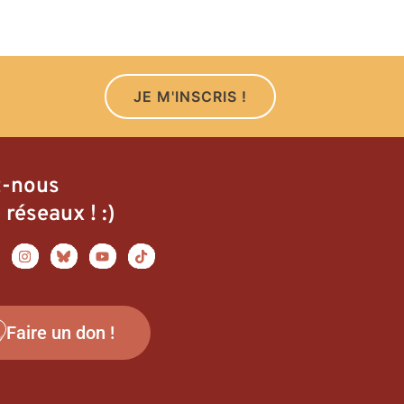
JE M'INSCRIS !
z-nous
 réseaux ! :)
Faire un don !