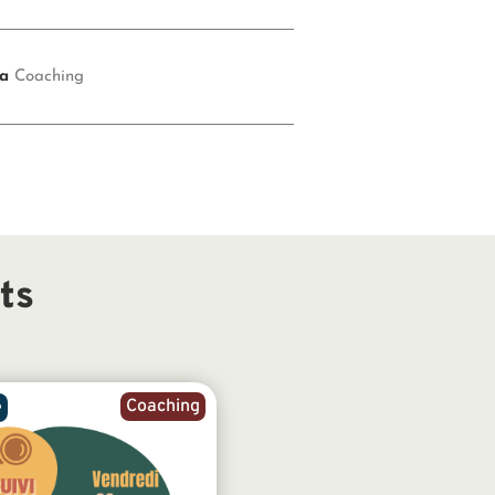
ía
Coaching
ts
Coaching
e