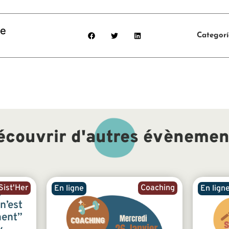
re
Categor
écouvrir d'autres évènemen
ist'Her
Coaching
En ligne
En lign
e
n’est
ment”