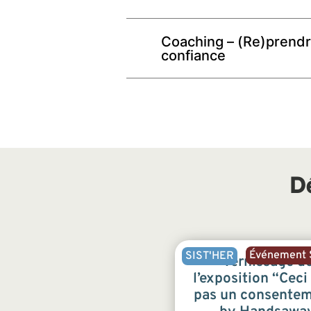
Coaching – (Re)prend
confiance
D
Événement S
SIST'HER
Vernissage d
l’exposition “Ceci 
pas un consente