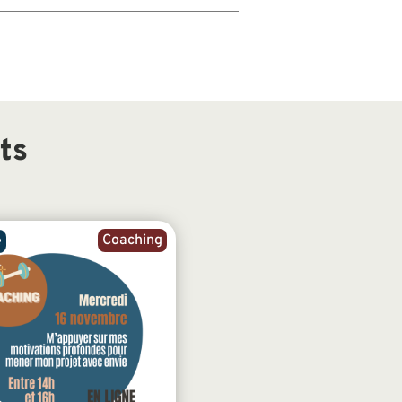
ts
Coaching
e