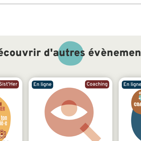
écouvrir d'autres évènemen
ist'Her
Coaching
En ligne
En lign