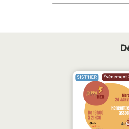
D
Événement S
SIST'HER