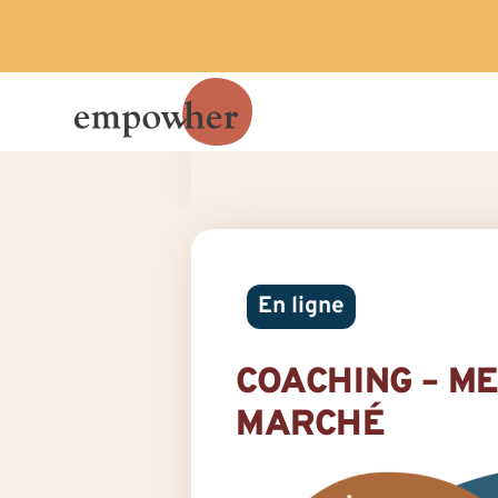
En ligne
COACHING – M
MARCHÉ