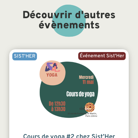
Découvrir d'autres
évènements
Événement Sist'Her
SIST'HER
Cours de yoga #2 chez Sist’Her