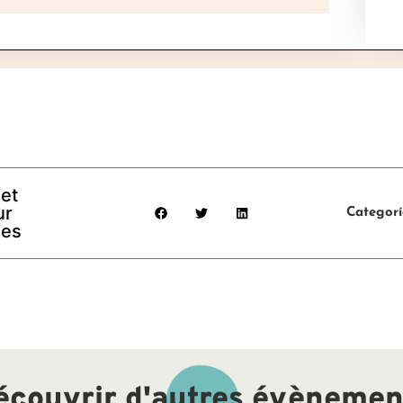
 et
ur
Categor
ées
écouvrir d'autres évènemen