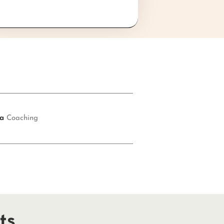
ía
Coaching
ts