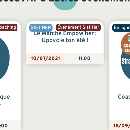
oaching
Événement Sist'Her
SIST'HER
En lign
Le Marché Empow’her :
Upcycle ton été !
10/07/2021
11:00
ique
Coac
s
:00
18/09