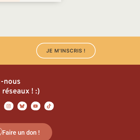
JE M'INSCRIS !
z-nous
 réseaux ! :)
Faire un don !