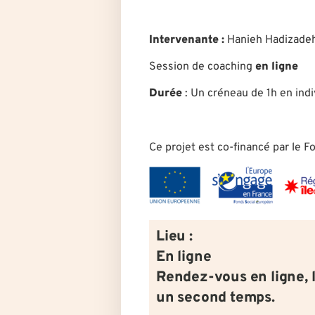
Intervenante :
Hanieh Hadizade
Session de coaching
en ligne
Durée
: U
n créneau de 1h en indi
Ce projet est co-financé par le 
Lieu :
En ligne
Rendez-vous en ligne, 
un second temps.