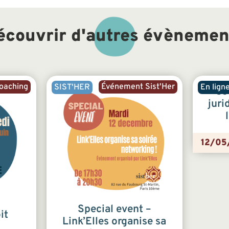
écouvrir d'autres évènemen
oaching
Événement Sist'Her
SIST'HER
En lign
Co
juri
12/05
Special event –
it
Link’Elles organise sa