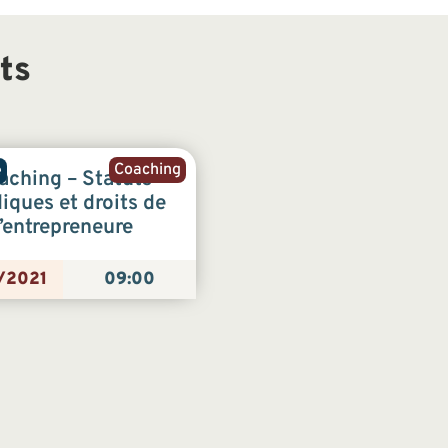
ts
Coaching
e
aching – Statuts
diques et droits de
l’entrepreneur·e
/2021
09:00