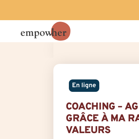
En ligne
COACHING – A
GRÂCE À MA R
VALEURS