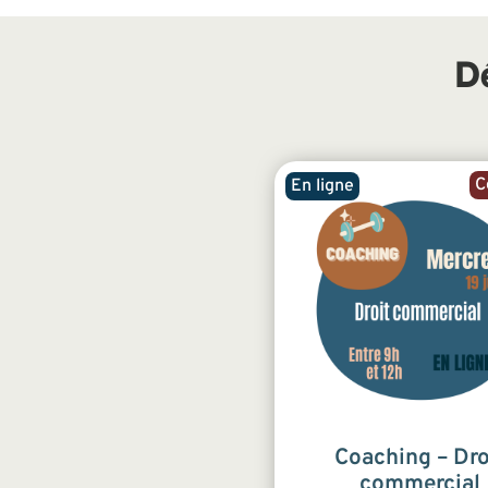
D
C
En ligne
Coaching – Dro
commercial